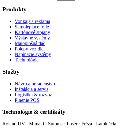
Produkty
Vonkajšia reklama
Samolepiace fólie
Kartónové stojany
Výstavné systémy
Maloplošná tlač
Polepy vozidiel
Napínacie systémy
Technológie
Služby
Návrh a poradenstvo
Inštalácia a servis
Logistika & rozvoz
Plnenie POS
Technológie & certifikáty
Roland UV · Mimaki · Summa · Laser · Fréza · Laminácia