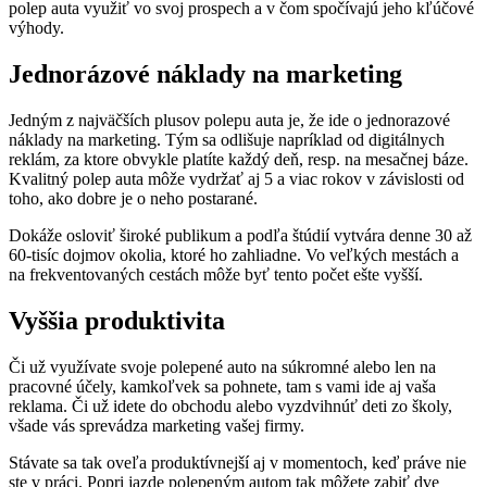
polep auta využiť vo svoj prospech a v čom spočívajú jeho kľúčové
výhody.
Jednorázové náklady na marketing
Jedným z najväčších plusov polepu auta je, že ide o jednorazové
náklady na marketing. Tým sa odlišuje napríklad od digitálnych
reklám, za ktore obvykle platíte každý deň, resp. na mesačnej báze.
Kvalitný polep auta môže vydržať aj 5 a viac rokov v závislosti od
toho, ako dobre je o neho postarané.
Dokáže osloviť široké publikum a podľa štúdií vytvára denne 30 až
60-tisíc dojmov okolia, ktoré ho zahliadne. Vo veľkých mestách a
na frekventovaných cestách môže byť tento počet ešte vyšší.
Vyššia produktivita
Či už využívate svoje polepené auto na súkromné alebo len na
pracovné účely, kamkoľvek sa pohnete, tam s vami ide aj vaša
reklama. Či už idete do obchodu alebo vyzdvihnúť deti zo školy,
všade vás sprevádza marketing vašej firmy.
Stávate sa tak oveľa produktívnejší aj v momentoch, keď práve nie
ste v práci. Popri jazde polepeným autom tak môžete zabiť dve