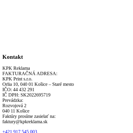
Kontakt
KPK Reklama
FAKTURAČNÁ ADRESA:
KPK Print s.r.o.
Orlia 10, 040 01 Košice – Staré mesto
IČO: 44 432 291
IČ DPH: SK2022695719
Prevádzka:
Rozvojová 2
040 11 Košice
Faktúry prosíme zasielať na:
faktury@kpkreklama.sk
+421 917 545 003