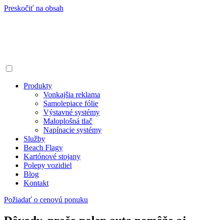
Preskočiť na obsah
Produkty
Vonkajšia reklama
Samolepiace fólie
Výstavné systémy
Maloplošná tlač
Napínacie systémy
Služby
Beach Flagy
Kartónové stojany
Polepy vozidiel
Blog
Kontakt
Požiadať o cenovú ponuku