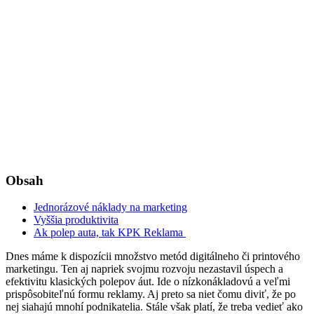
Obsah
Jednorázové náklady na marketing
Vyššia produktivita
Ak polep auta, tak KPK Reklama
Dnes máme k dispozícii množstvo metód digitálneho či printového
marketingu. Ten aj napriek svojmu rozvoju nezastavil úspech a
efektivitu klasických polepov áut. Ide o nízkonákladovú a veľmi
prispôsobiteľnú formu reklamy. Aj preto sa niet čomu diviť, že po
nej siahajú mnohí podnikatelia. Stále však platí, že treba vedieť ako