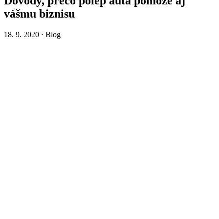
Dôvody, prečo polep auta pomôže aj
vášmu biznisu
18. 9. 2020 · Blog