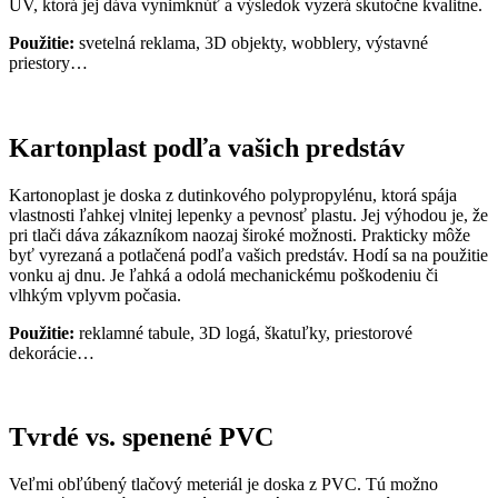
UV, ktorá jej dáva vynimknúť a výsledok vyzerá skutočne kvalitne.
Použitie:
svetelná reklama, 3D objekty, wobblery, výstavné
priestory…
Kartonplast podľa vašich predstáv
Kartonoplast je doska z dutinkového polypropylénu, ktorá spája
vlastnosti ľahkej vlnitej lepenky a pevnosť plastu. Jej výhodou je, že
pri tlači dáva zákazníkom naozaj široké možnosti. Prakticky môže
byť vyrezaná a potlačená podľa vašich predstáv. Hodí sa na použitie
vonku aj dnu. Je ľahká a odolá mechanickému poškodeniu či
vlhkým vplyvm počasia.
Použitie:
reklamné tabule, 3D logá, škatuľky, priestorové
dekorácie…
Tvrdé vs. spenené PVC
Veľmi obľúbený tlačový meteriál je doska z PVC. Tú možno