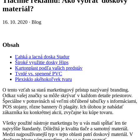
Tlačíme reklamu: Ako vybrať doskový
materiál?
16. 10. 2020 · Blog
Obsah
Ľahká a lacná doska Stadur
Široké využitie dosky Hips
Kartonplast podľa vašich predstáv
Tvrdé vs. spenené PVC
Plexisklo akéhokoľvek tvaru
O tento vzťah sa stará marketingový prístup nazývaný branding.
Odkaz vašej značky sa môže skrývať v každom detaile priestorov.
Špeciálne v potravinách sú veľmi obľúbené tabuľky s informáciami,
POS stojany, rôzne bannery či plagáty. Ich úlohou je nabádať
zákazníka ku konkrétnej akcii, zvyčajne ku kúpe tovaru.
Všetky použité nástroje marketingu by u vás mali spĺňať len tie
najvyššie štandardy. Dôležitá je kvalita tlače a samotný materiál.
Medzi najpoužívanejší typ v tejto oblasti patrí doskový materiál. V
dnešnom blogu vám poradíme, ako sa v ňom vyznať.