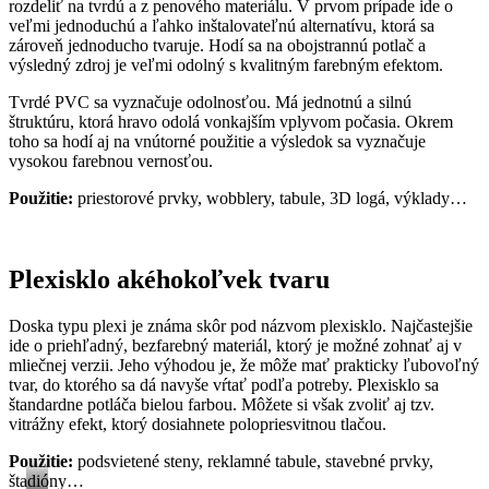
rozdeliť na tvrdú a z penového materiálu. V prvom prípade ide o
veľmi jednoduchú a ľahko inštalovateľnú alternatívu, ktorá sa
zároveň jednoducho tvaruje. Hodí sa na obojstrannú potlač a
výsledný zdroj je veľmi odolný s kvalitným farebným efektom.
Tvrdé PVC sa vyznačuje odolnosťou. Má jednotnú a silnú
štruktúru, ktorá hravo odolá vonkajším vplyvom počasia. Okrem
toho sa hodí aj na vnútorné použitie a výsledok sa vyznačuje
vysokou farebnou vernosťou.
Použitie:
priestorové prvky, wobblery, tabule, 3D logá, výklady…
Plexisklo akéhokoľvek tvaru
Doska typu plexi je známa skôr pod názvom plexisklo. Najčastejšie
ide o priehľadný, bezfarebný materiál, ktorý je možné zohnať aj v
mliečnej verzii. Jeho výhodou je, že môže mať prakticky ľubovoľný
tvar, do ktorého sa dá navyše vŕtať podľa potreby. Plexisklo sa
štandardne potláča bielou farbou. Môžete si však zvoliť aj tzv.
vitrážny efekt, ktorý dosiahnete polopriesvitnou tlačou.
Použitie:
podsvietené steny, reklamné tabule, stavebné prvky,
štadióny…