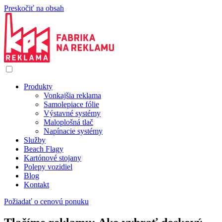
Preskočiť na obsah
Produkty
Vonkajšia reklama
Samolepiace fólie
Výstavné systémy
Maloplošná tlač
Napínacie systémy
Služby
Beach Flagy
Kartónové stojany
Polepy vozidiel
Blog
Kontakt
Požiadať o cenovú ponuku