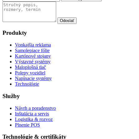
Odoslať
Produkty
Vonkajšia reklama
Samolepiace fólie
Kartónové stojany
Výstavné systémy
Maloplošná tlač
Polepy vozidiel
Napínacie systémy
Technológie
Služby
Návrh a poradenstvo
Inštalácia a servis
Logistika & rozvoz
Plnenie POS
Technológie & certifikáty