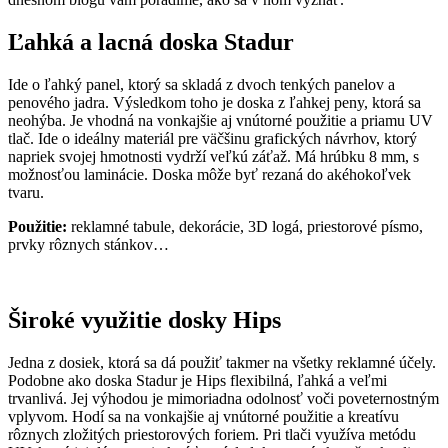
Ľahká a lacná doska Stadur
Ide o ľahký panel, ktorý sa skladá z dvoch tenkých panelov a
penového jadra. Výsledkom toho je doska z ľahkej peny, ktorá sa
neohýba. Je vhodná na vonkajšie aj vnútorné použitie a priamu UV
tlač. Ide o ideálny materiál pre väčšinu grafických návrhov, ktorý
napriek svojej hmotnosti vydrží veľkú záťaž. Má hrúbku 8 mm, s
možnosťou laminácie. Doska môže byť rezaná do akéhokoľvek
tvaru.
Použitie:
reklamné tabule, dekorácie, 3D logá, priestorové písmo,
prvky rôznych stánkov…
Široké využitie dosky Hips
Jedna z dosiek, ktorá sa dá použiť takmer na všetky reklamné účely.
Podobne ako doska Stadur je Hips flexibilná, ľahká a veľmi
trvanlivá. Jej výhodou je mimoriadna odolnosť voči poveternostným
vplyvom. Hodí sa na vonkajšie aj vnútorné použitie a kreatívu
rôznych zložitých priestorových foriem. Pri tlači využíva metódu