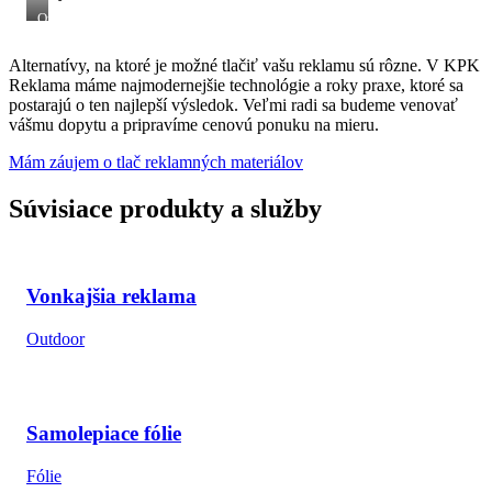
Orange
yellow
red
Alternatívy, na ktoré je možné tlačiť vašu reklamu sú rôzne. V KPK
blue
Reklama máme najmodernejšie technológie a roky praxe, ktoré sa
purple
plexi
postarajú o ten najlepší výsledok. Veľmi radi sa budeme venovať
glass
vášmu dopytu a pripravíme cenovú ponuku na mieru.
sheets
on
Mám záujem o tlač reklamných materiálov
the
white
background
Súvisiace produkty a služby
Vonkajšia reklama
Outdoor
Samolepiace fólie
Fólie